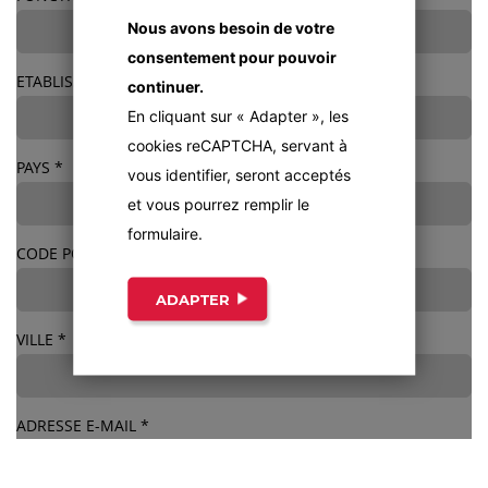
Nous avons besoin de votre
consentement pour pouvoir
ETABLISSEMENT/SOCIÉTÉ
continuer.
En cliquant sur « Adapter », les
cookies reCAPTCHA, servant à
PAYS
*
vous identifier, seront acceptés
et vous pourrez remplir le
formulaire.
CODE POSTAL
*
ADAPTER
VILLE
*
ADRESSE E-MAIL
*